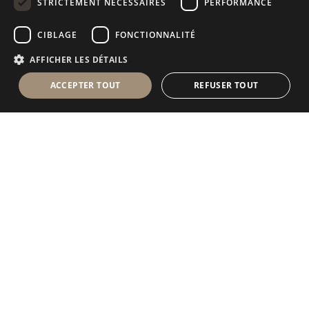
STRICTEMENT NÉCESSAIRES
PERFORMANCE
RUSSIAN
CIBLAGE
FONCTIONNALITÉ
FRENCH
AFFICHER LES DÉTAILS
ACCEPTER TOUT
REFUSER TOUT
Antolini Luigi
& C. S.p.a.
®
Société de droit italien
SIÈGE SOCIAL
Via Napoleone, 6
37015 Sant’Ambrogio di Valpolicella
VERONA