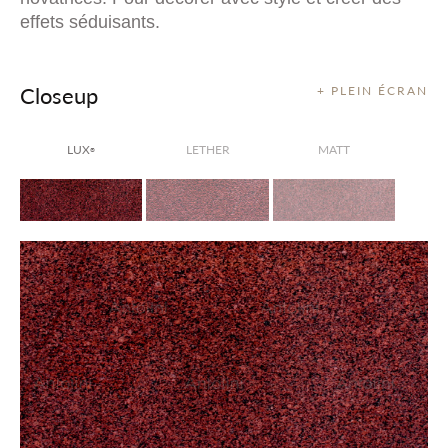
effets séduisants.
Closeup
+ PLEIN ÉCRAN
LUX
LETHER
MATT
®