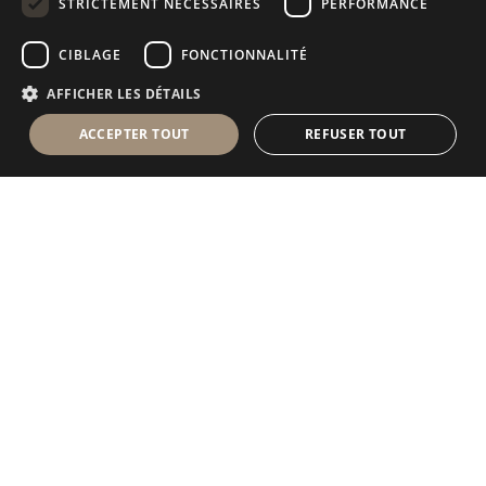
STRICTEMENT NÉCESSAIRES
PERFORMANCE
RUSSIAN
CIBLAGE
FONCTIONNALITÉ
FRENCH
AFFICHER LES DÉTAILS
ACCEPTER TOUT
REFUSER TOUT
Antolini Luigi
& C. S.p.a.
®
Société de droit italien
SIÈGE SOCIAL
Via Napoleone, 6
37015 Sant’Ambrogio di Valpolicella
VERONA