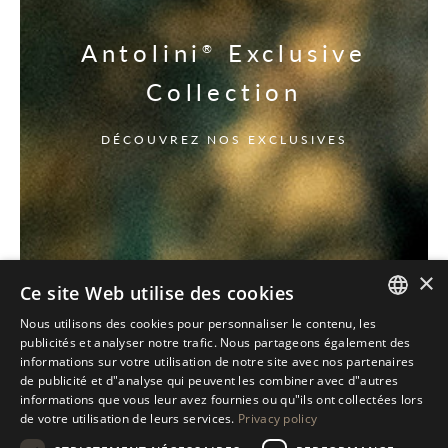
Antolini
Exclusive
®
Collection
DÉCOUVREZ NOS EXCLUSIVES
×
Ce site Web utilise des cookies
Nous utilisons des cookies pour personnaliser le contenu, les
ITALIAN
publicités et analyser notre trafic. Nous partageons également des
informations sur votre utilisation de notre site avec nos partenaires
ENGLISH
de publicité et d"analyse qui peuvent les combiner avec d"autres
informations que vous leur avez fournies ou qu"ils ont collectées lors
SPANISH
de votre utilisation de leurs services.
Privacy policy
GERMAN