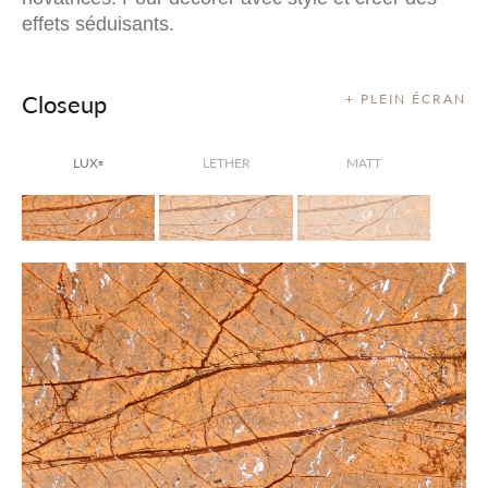
effets séduisants.
Closeup
+ PLEIN ÉCRAN
LUX
LETHER
MATT
®