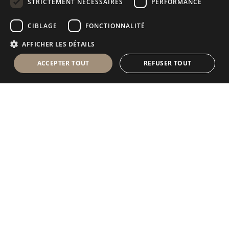
STRICTEMENT NÉCESSAIRES
PERFORMANCE
RUSSIAN
CIBLAGE
FONCTIONNALITÉ
FRENCH
AFFICHER LES DÉTAILS
ACCEPTER TOUT
REFUSER TOUT
Antolini Luigi
& C. S.p.a.
®
Société de droit italien
SIÈGE SOCIAL
Via Napoleone, 6
37015 Sant’Ambrogio di Valpolicella
VERONA