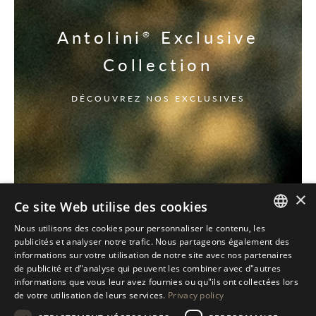
Antolini
Exclusive
®
Collection
DÉCOUVREZ NOS EXCLUSIVES
×
Ce site Web utilise des cookies
Nous utilisons des cookies pour personnaliser le contenu, les
ITALIAN
publicités et analyser notre trafic. Nous partageons également des
informations sur votre utilisation de notre site avec nos partenaires
ENGLISH
de publicité et d"analyse qui peuvent les combiner avec d"autres
informations que vous leur avez fournies ou qu"ils ont collectées lors
SPANISH
de votre utilisation de leurs services.
Privacy policy
GERMAN