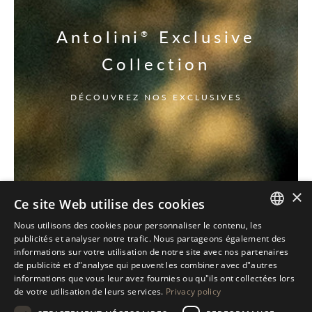
Antolini
Exclusive
®
Collection
DÉCOUVREZ NOS EXCLUSIVES
×
Ce site Web utilise des cookies
Nous utilisons des cookies pour personnaliser le contenu, les
ITALIAN
publicités et analyser notre trafic. Nous partageons également des
informations sur votre utilisation de notre site avec nos partenaires
ENGLISH
de publicité et d"analyse qui peuvent les combiner avec d"autres
informations que vous leur avez fournies ou qu"ils ont collectées lors
SPANISH
de votre utilisation de leurs services.
Privacy policy
GERMAN