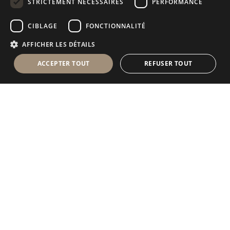
STRICTEMENT NÉCESSAIRES
PERFORMANCE
RUSSIAN
CIBLAGE
FONCTIONNALITÉ
FRENCH
AFFICHER LES DÉTAILS
ACCEPTER TOUT
REFUSER TOUT
Antolini Luigi
& C. S.p.a.
®
Société de droit italien
SIÈGE SOCIAL
Via Napoleone, 6
37015 Sant’Ambrogio di Valpolicella
VERONA