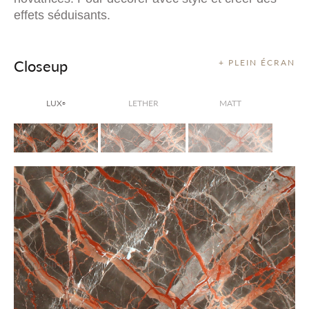
effets séduisants.
Closeup
+ PLEIN ÉCRAN
LUX
LETHER
MATT
®