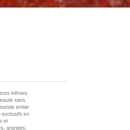
eurs infinies
beauté sans
 monde entier
 exclusifs en
e et
s, granites,