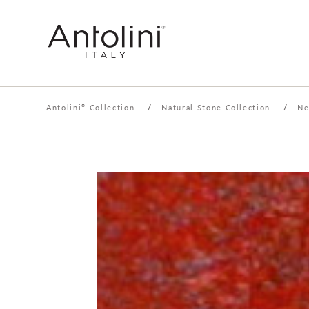
Antolini
Collection
/
Natural Stone Collection
/
Ne
®