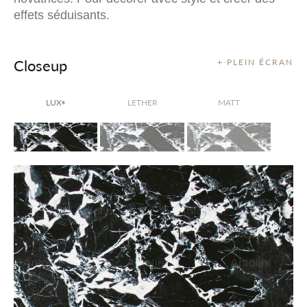
effets séduisants.
Closeup
+ PLEIN ÉCRAN
LUX
LETHER
MATT
®