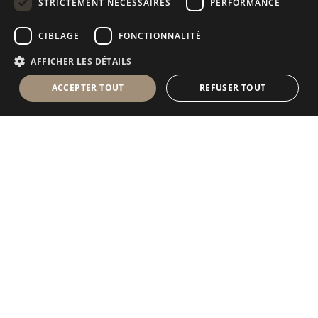
STRICTEMENT NÉCESSAIRES
PERFORMANCE
RUSSIAN
CIBLAGE
FONCTIONNALITÉ
FRENCH
AFFICHER LES DÉTAILS
ACCEPTER TOUT
REFUSER TOUT
Antolini Luigi
& C. S.p.a.
®
Société de droit italien
SIÈGE SOCIAL
Via Napoleone, 6
37015 Sant’Ambrogio di Valpolicella
VERONA