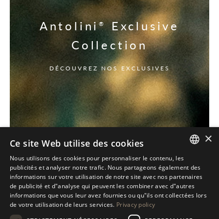
Antolini
Exclusive
®
Collection
DÉCOUVREZ NOS EXCLUSIVES
×
Ce site Web utilise des cookies
Nous utilisons des cookies pour personnaliser le contenu, les
ITALIAN
publicités et analyser notre trafic. Nous partageons également des
informations sur votre utilisation de notre site avec nos partenaires
ENGLISH
de publicité et d"analyse qui peuvent les combiner avec d"autres
informations que vous leur avez fournies ou qu"ils ont collectées lors
SPANISH
de votre utilisation de leurs services.
Privacy policy
GERMAN