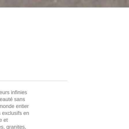
eurs infinies
beauté sans
 monde entier
 exclusifs en
e et
s, granites,