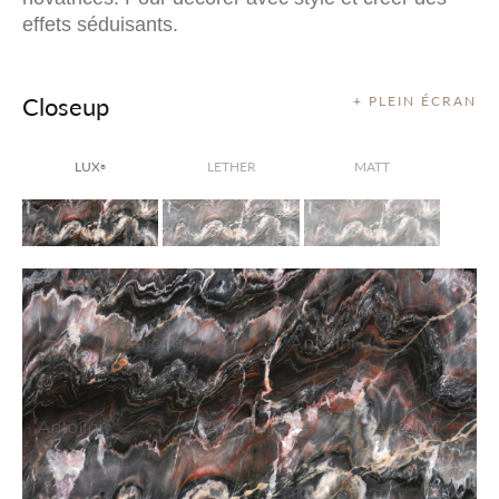
effets séduisants.
Closeup
+ PLEIN ÉCRAN
LUX
LETHER
MATT
®