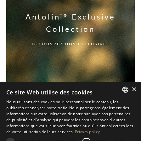
Antolini
Exclusive
®
Collection
DÉCOUVREZ NOS EXCLUSIVES
×
Ce site Web utilise des cookies
Nous utilisons des cookies pour personnaliser le contenu, les
ITALIAN
publicités et analyser notre trafic. Nous partageons également des
informations sur votre utilisation de notre site avec nos partenaires
ENGLISH
de publicité et d"analyse qui peuvent les combiner avec d"autres
informations que vous leur avez fournies ou qu"ils ont collectées lors
SPANISH
de votre utilisation de leurs services.
Privacy policy
GERMAN