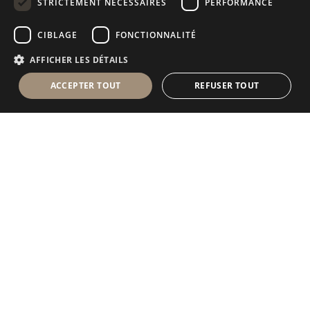
STRICTEMENT NÉCESSAIRES
PERFORMANCE
RUSSIAN
CIBLAGE
FONCTIONNALITÉ
FRENCH
AFFICHER LES DÉTAILS
ACCEPTER TOUT
REFUSER TOUT
Antolini Luigi
& C. S.p.a.
®
Société de droit italien
SIÈGE SOCIAL
Via Napoleone, 6
37015 Sant’Ambrogio di Valpolicella
VERONA