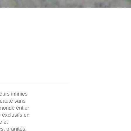
eurs infinies
beauté sans
 monde entier
 exclusifs en
e et
s, granites,