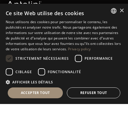
×
Ce site Web utilise des cookies
Nous utilisons des cookies pour personnaliser le contenu, les
Antolini Luigi
& C. S.p.a.
ITALIAN
®
publicités et analyser notre trafic. Nous partageons également des
Société de droit italien
informations sur votre utilisation de notre site avec nos partenaires
ENGLISH
de publicité et d"analyse qui peuvent les combiner avec d"autres
SIÈGE SOCIAL
informations que vous leur avez fournies ou qu"ils ont collectées lors
Via Napoleone, 6
SPANISH
37015 Sant’Ambrogio di Valpolicella
de votre utilisation de leurs services.
Privacy policy
VERONA
GERMAN
STRICTEMENT NÉCESSAIRES
PERFORMANCE
RUSSIAN
Registre des entreprises de Vérone
CIBLAGE
FONCTIONNALITÉ
Num. intracom. / VAT - IT 0044809 023 3
FRENCH
REA - VR-139580 du 10 juillet 1974
AFFICHER LES DÉTAILS
Capital social € 6.565.260 E.V.
P.E.C.
al.spa@pec.antolini.it
ACCEPTER TOUT
REFUSER TOUT
GENERAL TERMS AND CONDITIONS OF SALES
MENTIONS LÉGALES
COOKIES