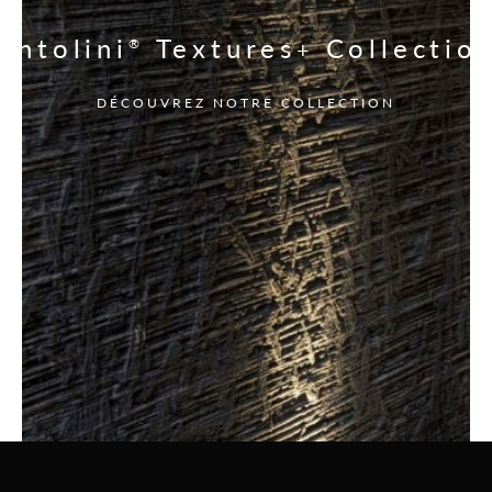
Antolini
Textures
Collectio
®
+
DÉCOUVREZ NOTRE COLLECTION