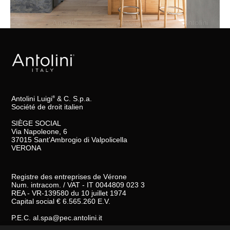
Antolini Luigi
& C. S.p.a.
®
Société de droit italien
SIÈGE SOCIAL
Via Napoleone, 6
37015 Sant’Ambrogio di Valpolicella
VERONA
Registre des entreprises de Vérone
Num. intracom. / VAT - IT 0044809 023 3
REA - VR-139580 du 10 juillet 1974
Capital social € 6.565.260 E.V.
P.E.C.
al.spa@pec.antolini.it