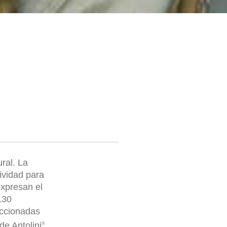
ral. La
tividad para
expresan el
130
eccionadas
de Antolini
.
®