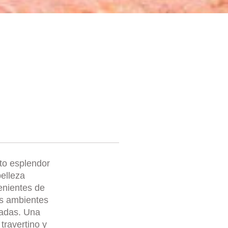
ito esplendor
elleza
enientes de
os ambientes
nadas. Una
travertino y