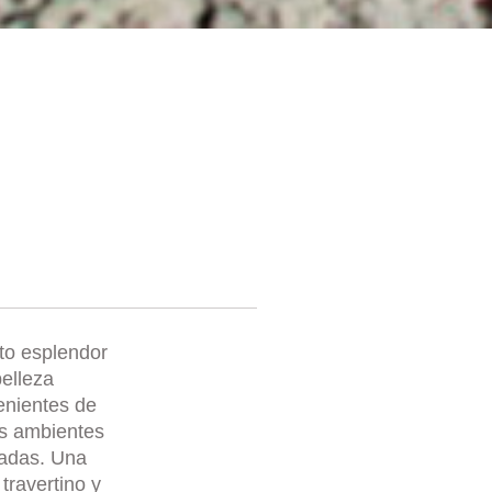
ito esplendor
elleza
enientes de
os ambientes
nadas. Una
travertino y