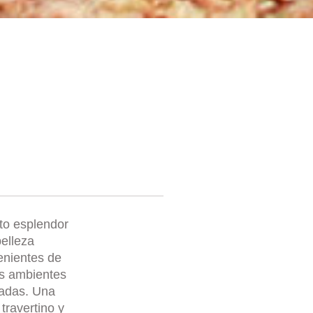
ito esplendor
elleza
enientes de
os ambientes
nadas. Una
travertino y