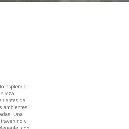
ito esplendor
elleza
enientes de
os ambientes
nadas. Una
travertino y
elegante, con