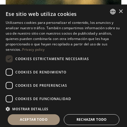
×
Ese sitio web utiliza cookies
Utilizamos cookies para personalizar el contenido, los anuncios y
ITALIAN
analizar nuestro tráfico. También compartimos información sobre su
uso de nuestro sitio con nuestros socios de publicidad y análisis,
ENGLISH
quienes pueden combinarla con otra información que les haya
proporcionado o que hayan recopilado a partir del uso de sus
SPANISH
servicios.
Privacy policy
GERMAN
COOKIES ESTRICTAMENTE NECESARIAS
RUSSIAN
COOKIES DE RENDIMIENTO
FRENCH
COOKIES DE PREFERENCIAS
COOKIES DE FUNCIONALIDAD
MOSTRAR DETALLES
ACEPTAR TODO
RECHAZAR TODO