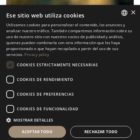
×
Ese sitio web utiliza cookies
Utilizamos cookies para personalizar el contenido, los anuncios y
ITALIAN
analizar nuestro tráfico. También compartimos información sobre su
uso de nuestro sitio con nuestros socios de publicidad y análisis,
ENGLISH
quienes pueden combinarla con otra información que les haya
proporcionado o que hayan recopilado a partir del uso de sus
SPANISH
servicios.
Privacy policy
GERMAN
COOKIES ESTRICTAMENTE NECESARIAS
RUSSIAN
COOKIES DE RENDIMIENTO
FRENCH
COOKIES DE PREFERENCIAS
COOKIES DE FUNCIONALIDAD
MOSTRAR DETALLES
ACEPTAR TODO
RECHAZAR TODO