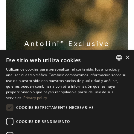
Antolini
Exclusive
®
Collection
×
Ese sitio web utiliza cookies
DESCUBRE NUESTRAS EXCLUSIVAS
Utilizamos cookies para personalizar el contenido, los anuncios y
ITALIAN
analizar nuestro tráfico. También compartimos información sobre su
uso de nuestro sitio con nuestros socios de publicidad y análisis,
ENGLISH
quienes pueden combinarla con otra información que les haya
proporcionado o que hayan recopilado a partir del uso de sus
SPANISH
servicios.
Privacy policy
GERMAN
COOKIES ESTRICTAMENTE NECESARIAS
RUSSIAN
COOKIES DE RENDIMIENTO
FRENCH