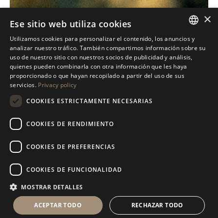
×
Ese sitio web utiliza cookies
Utilizamos cookies para personalizar el contenido, los anuncios y
ITALIAN
analizar nuestro tráfico. También compartimos información sobre su
uso de nuestro sitio con nuestros socios de publicidad y análisis,
ENGLISH
quienes pueden combinarla con otra información que les haya
proporcionado o que hayan recopilado a partir del uso de sus
SPANISH
servicios.
Privacy policy
GERMAN
COOKIES ESTRICTAMENTE NECESARIAS
RUSSIAN
COOKIES DE RENDIMIENTO
FRENCH
COOKIES DE PREFERENCIAS
COOKIES DE FUNCIONALIDAD
MOSTRAR DETALLES
ACEPTAR TODO
RECHAZAR TODO