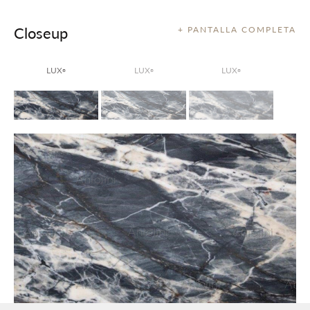
Closeup
+ PANTALLA COMPLETA
LUX
LUX
LUX
®
®
®