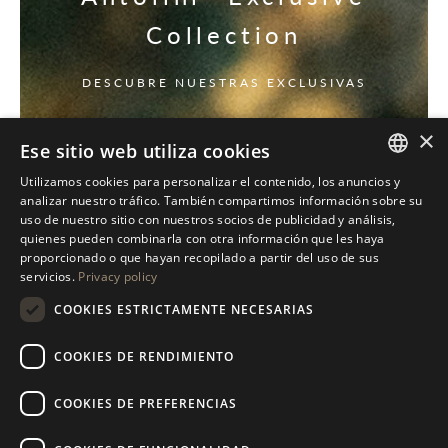
Collection
DESCUBRE NUESTRAS EXCLUSIVAS
×
Ese sitio web utiliza cookies
Utilizamos cookies para personalizar el contenido, los anuncios y
ITALIAN
analizar nuestro tráfico. También compartimos información sobre su
uso de nuestro sitio con nuestros socios de publicidad y análisis,
ENGLISH
quienes pueden combinarla con otra información que les haya
proporcionado o que hayan recopilado a partir del uso de sus
SPANISH
servicios.
Privacy policy
GERMAN
COOKIES ESTRICTAMENTE NECESARIAS
RUSSIAN
COOKIES DE RENDIMIENTO
FRENCH
COOKIES DE PREFERENCIAS