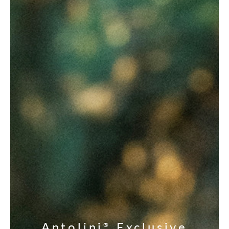
Antolini
Exclusive
®