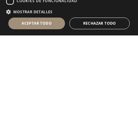
COOKIES DE FUNCIONALIDAD
MOSTRAR DETALLES
ACEPTAR TODO
RECHAZAR TODO
Antolini Luigi
& C. S.p.a.
®
sociedad de derecho italiano con
DOMICILIO SOCIAL
en Via Napoleone, 6
37015 Sant’Ambrogio di Valpolicella
VERONA
Registro mercantil de Verona
NIF-CIF - IT 0044809 023 3