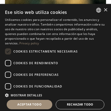
×
Ese sitio web utiliza cookies
Utilizamos cookies para personalizar el contenido, los anuncios y
ITALIAN
analizar nuestro tráfico. También compartimos información sobre su
uso de nuestro sitio con nuestros socios de publicidad y análisis,
ENGLISH
quienes pueden combinarla con otra información que les haya
proporcionado o que hayan recopilado a partir del uso de sus
SPANISH
servicios.
Privacy policy
GERMAN
COOKIES ESTRICTAMENTE NECESARIAS
RUSSIAN
COOKIES DE RENDIMIENTO
FRENCH
COOKIES DE PREFERENCIAS
COOKIES DE FUNCIONALIDAD
MOSTRAR DETALLES
ACEPTAR TODO
RECHAZAR TODO