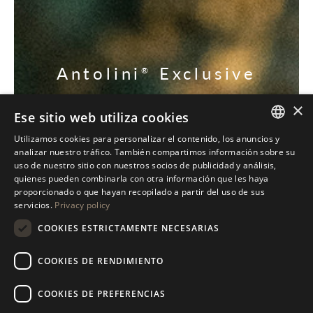
Antolini
Exclusive
®
Collection
×
Ese sitio web utiliza cookies
DESCUBRE NUESTRAS EXCLUSIVAS
Utilizamos cookies para personalizar el contenido, los anuncios y
ITALIAN
analizar nuestro tráfico. También compartimos información sobre su
uso de nuestro sitio con nuestros socios de publicidad y análisis,
ENGLISH
quienes pueden combinarla con otra información que les haya
proporcionado o que hayan recopilado a partir del uso de sus
SPANISH
servicios.
Privacy policy
GERMAN
COOKIES ESTRICTAMENTE NECESARIAS
RUSSIAN
COOKIES DE RENDIMIENTO
FRENCH
COOKIES DE PREFERENCIAS