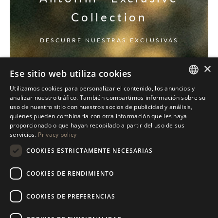
Collection
DESCUBRE NUESTRAS EXCLUSIVAS
×
Ese sitio web utiliza cookies
Utilizamos cookies para personalizar el contenido, los anuncios y
ITALIAN
analizar nuestro tráfico. También compartimos información sobre su
uso de nuestro sitio con nuestros socios de publicidad y análisis,
ENGLISH
quienes pueden combinarla con otra información que les haya
proporcionado o que hayan recopilado a partir del uso de sus
SPANISH
servicios.
Privacy policy
GERMAN
COOKIES ESTRICTAMENTE NECESARIAS
RUSSIAN
COOKIES DE RENDIMIENTO
FRENCH
COOKIES DE PREFERENCIAS