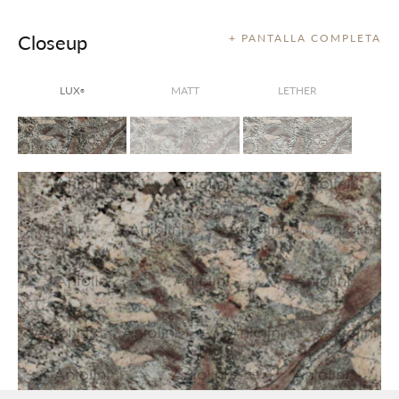
Closeup
+ PANTALLA COMPLETA
LUX
MATT
LETHER
®