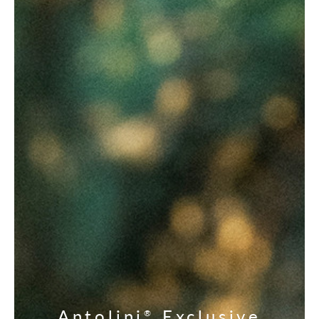
Antolini
Exclusive
®