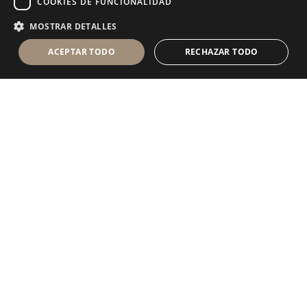
COOKIES DE FUNCIONALIDAD
MOSTRAR DETALLES
ACEPTAR TODO
RECHAZAR TODO
Antolini Luigi
& C. S.p.a.
®
sociedad de derecho italiano con
DOMICILIO SOCIAL
en Via Napoleone, 6
37015 Sant’Ambrogio di Valpolicella
VERONA
Registro mercantil de Verona
NIF-CIF - IT 0044809 023 3