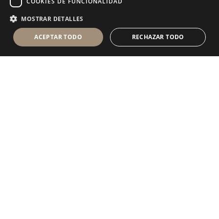
COOKIES DE FUNCIONALIDAD
MOSTRAR DETALLES
ACEPTAR TODO
RECHAZAR TODO
Antolini Luigi
& C. S.p.a.
®
sociedad de derecho italiano con
DOMICILIO SOCIAL
en Via Napoleone, 6
37015 Sant’Ambrogio di Valpolicella
VERONA
Registro mercantil de Verona
NIF-CIF - IT 0044809 023 3