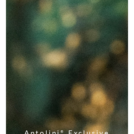
Antolini
Exclusive
®