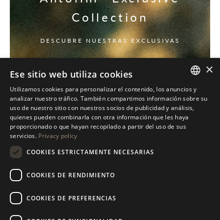
Collection
DESCUBRE NUESTRAS EXCLUSIVAS
×
Ese sitio web utiliza cookies
Utilizamos cookies para personalizar el contenido, los anuncios y
ITALIAN
analizar nuestro tráfico. También compartimos información sobre su
uso de nuestro sitio con nuestros socios de publicidad y análisis,
ENGLISH
quienes pueden combinarla con otra información que les haya
proporcionado o que hayan recopilado a partir del uso de sus
SPANISH
servicios.
Privacy policy
GERMAN
COOKIES ESTRICTAMENTE NECESARIAS
RUSSIAN
COOKIES DE RENDIMIENTO
FRENCH
COOKIES DE PREFERENCIAS