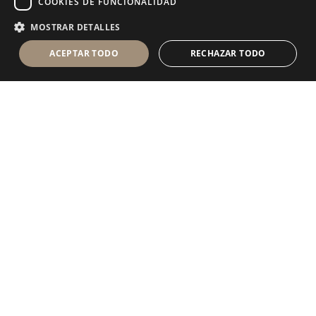
COOKIES DE FUNCIONALIDAD
MOSTRAR DETALLES
ACEPTAR TODO
RECHAZAR TODO
Antolini Luigi
& C. S.p.a.
®
sociedad de derecho italiano con
DOMICILIO SOCIAL
en Via Napoleone, 6
37015 Sant’Ambrogio di Valpolicella
VERONA
Registro mercantil de Verona
NIF-CIF - IT 0044809 023 3