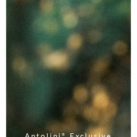
Antolini
Exclusive
®