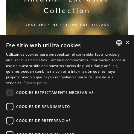
Collection
DESCUBRE NUESTRAS EXCLUSIVAS
×
Ese sitio web utiliza cookies
Utilizamos cookies para personalizar el contenido, los anuncios y
ITALIAN
analizar nuestro tráfico. También compartimos información sobre su
uso de nuestro sitio con nuestros socios de publicidad y análisis,
ENGLISH
quienes pueden combinarla con otra información que les haya
proporcionado o que hayan recopilado a partir del uso de sus
SPANISH
servicios.
Privacy policy
GERMAN
COOKIES ESTRICTAMENTE NECESARIAS
RUSSIAN
COOKIES DE RENDIMIENTO
FRENCH
COOKIES DE PREFERENCIAS