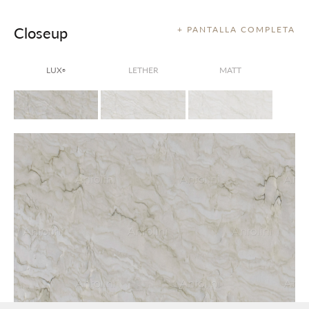
Closeup
+ PANTALLA COMPLETA
LUX
LETHER
MATT
®