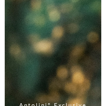
Antolini
Exclusive
®