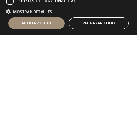
COOKIES DE FUNCIONALIDAD
MOSTRAR DETALLES
ACEPTAR TODO
RECHAZAR TODO
Antolini Luigi
& C. S.p.a.
®
sociedad de derecho italiano con
DOMICILIO SOCIAL
en Via Napoleone, 6
37015 Sant’Ambrogio di Valpolicella
VERONA
Registro mercantil de Verona
NIF-CIF - IT 0044809 023 3