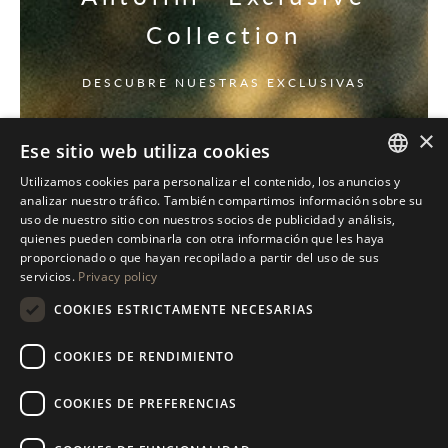
Collection
DESCUBRE NUESTRAS EXCLUSIVAS
×
Ese sitio web utiliza cookies
Utilizamos cookies para personalizar el contenido, los anuncios y
ITALIAN
analizar nuestro tráfico. También compartimos información sobre su
uso de nuestro sitio con nuestros socios de publicidad y análisis,
ENGLISH
quienes pueden combinarla con otra información que les haya
proporcionado o que hayan recopilado a partir del uso de sus
SPANISH
servicios.
Privacy policy
GERMAN
COOKIES ESTRICTAMENTE NECESARIAS
RUSSIAN
COOKIES DE RENDIMIENTO
FRENCH
COOKIES DE PREFERENCIAS