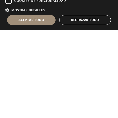
COOKIES DE FUNCIONALIDAD
MOSTRAR DETALLES
ACEPTAR TODO
RECHAZAR TODO
Antolini Luigi
& C. S.p.a.
®
sociedad de derecho italiano con
DOMICILIO SOCIAL
en Via Napoleone, 6
37015 Sant’Ambrogio di Valpolicella
VERONA
Registro mercantil de Verona
NIF-CIF - IT 0044809 023 3