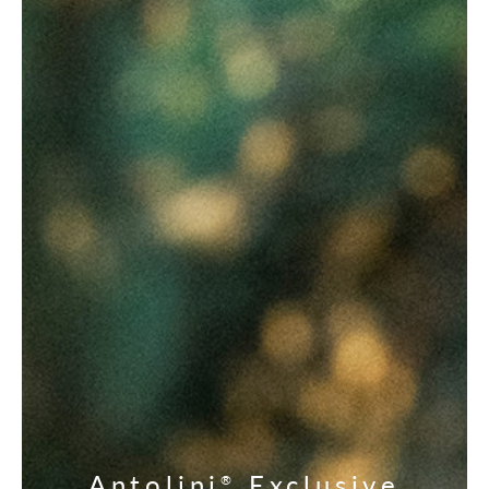
Antolini
Exclusive
®