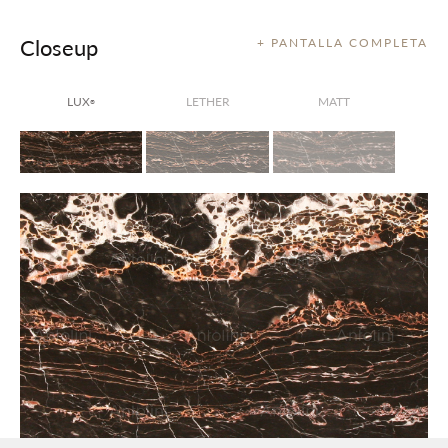
Closeup
+ PANTALLA COMPLETA
LUX
LETHER
MATT
®