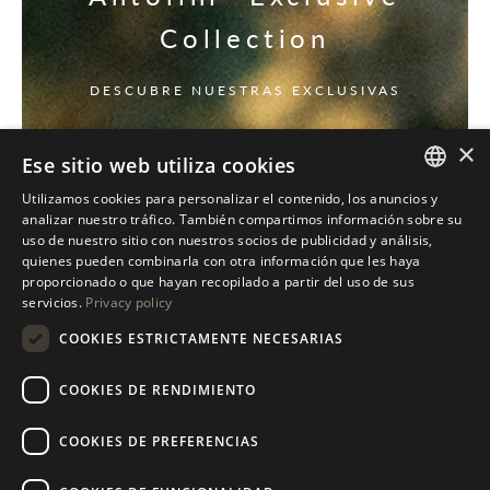
Collection
DESCUBRE NUESTRAS EXCLUSIVAS
×
Ese sitio web utiliza cookies
Utilizamos cookies para personalizar el contenido, los anuncios y
ITALIAN
analizar nuestro tráfico. También compartimos información sobre su
uso de nuestro sitio con nuestros socios de publicidad y análisis,
ENGLISH
quienes pueden combinarla con otra información que les haya
proporcionado o que hayan recopilado a partir del uso de sus
SPANISH
servicios.
Privacy policy
GERMAN
COOKIES ESTRICTAMENTE NECESARIAS
RUSSIAN
COOKIES DE RENDIMIENTO
FRENCH
COOKIES DE PREFERENCIAS