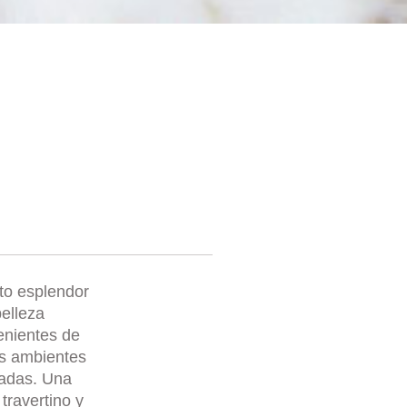
ito esplendor
elleza
enientes de
os ambientes
nadas. Una
travertino y