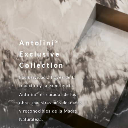
Antolini
®
Exclusive
Collection
Exclusividad a través de la
tradición y la experiencia.
Antolini
es curador de las
®
obras maestras más deseadas
y reconocibles de la Madre
Naturaleza.