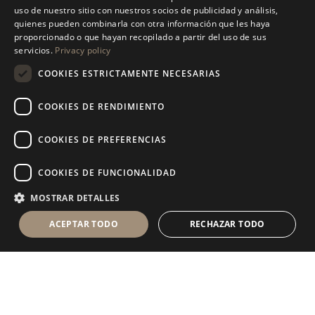
uso de nuestro sitio con nuestros socios de publicidad y análisis,
ENGLISH
quienes pueden combinarla con otra información que les haya
proporcionado o que hayan recopilado a partir del uso de sus
SPANISH
servicios.
Privacy policy
GERMAN
ANTOLINI
TABLEWARE COLLECTION
®
COOKIES ESTRICTAMENTE NECESARIAS
RUSSIAN
COOKIES DE RENDIMIENTO
FRENCH
COOKIES DE PREFERENCIAS
COOKIES DE FUNCIONALIDAD
S
U
S
C
R
Í
B
E
T
E
A
L
A
N
E
W
S
L
E
T
T
E
R
MOSTRAR DETALLES
ACEPTAR TODO
RECHAZAR TODO