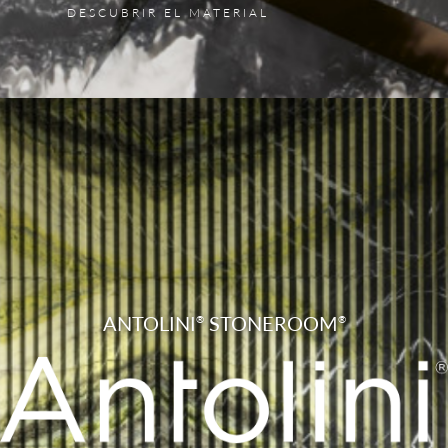
DESCUBRIR EL MATERIAL
ANTOLINI
STONEROOM
®
®