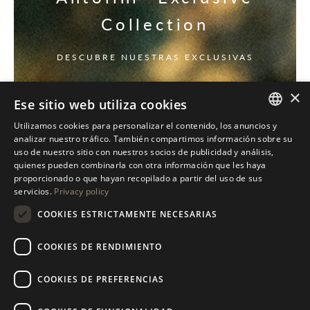
Collection
DESCUBRE NUESTRAS EXCLUSIVAS
×
Ese sitio web utiliza cookies
Utilizamos cookies para personalizar el contenido, los anuncios y
ITALIAN
analizar nuestro tráfico. También compartimos información sobre su
uso de nuestro sitio con nuestros socios de publicidad y análisis,
ENGLISH
quienes pueden combinarla con otra información que les haya
proporcionado o que hayan recopilado a partir del uso de sus
SPANISH
servicios.
Privacy policy
GERMAN
COOKIES ESTRICTAMENTE NECESARIAS
RUSSIAN
COOKIES DE RENDIMIENTO
FRENCH
COOKIES DE PREFERENCIAS