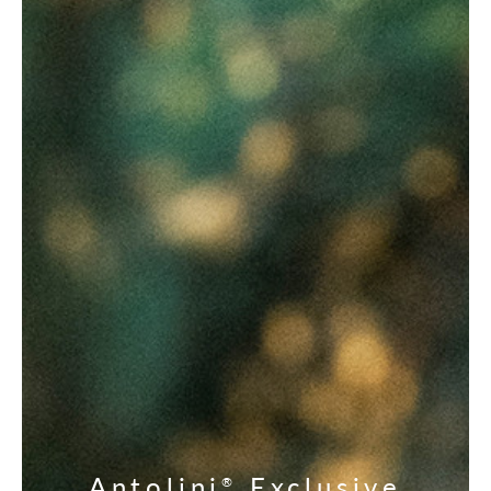
Antolini
Exclusive
®