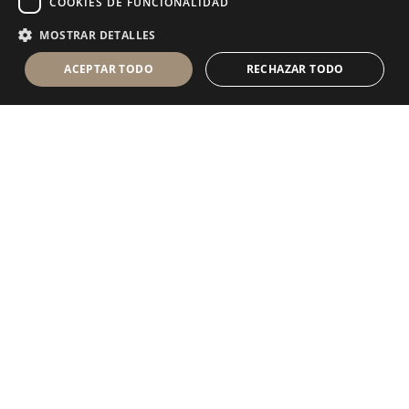
COOKIES DE FUNCIONALIDAD
MOSTRAR DETALLES
ACEPTAR TODO
RECHAZAR TODO
Antolini Luigi
& C. S.p.a.
®
sociedad de derecho italiano con
DOMICILIO SOCIAL
en Via Napoleone, 6
37015 Sant’Ambrogio di Valpolicella
VERONA
Registro mercantil de Verona
NIF-CIF - IT 0044809 023 3