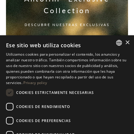
Collection
DESCUBRE NUESTRAS EXCLUSIVAS
×
Ese sitio web utiliza cookies
Utilizamos cookies para personalizar el contenido, los anuncios y
ITALIAN
analizar nuestro tráfico. También compartimos información sobre su
uso de nuestro sitio con nuestros socios de publicidad y análisis,
ENGLISH
quienes pueden combinarla con otra información que les haya
proporcionado o que hayan recopilado a partir del uso de sus
SPANISH
servicios.
Privacy policy
GERMAN
COOKIES ESTRICTAMENTE NECESARIAS
RUSSIAN
COOKIES DE RENDIMIENTO
FRENCH
COOKIES DE PREFERENCIAS