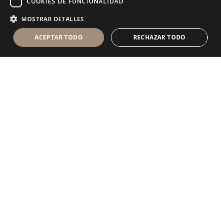
COOKIES DE FUNCIONALIDAD
MOSTRAR DETALLES
ACEPTAR TODO
RECHAZAR TODO
Antolini Luigi
& C. S.p.a.
®
sociedad de derecho italiano con
DOMICILIO SOCIAL
en Via Napoleone, 6
37015 Sant’Ambrogio di Valpolicella
VERONA
Registro mercantil de Verona
NIF-CIF - IT 0044809 023 3