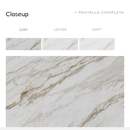
Closeup
+ PANTALLA COMPLETA
LUX
LETHER
MATT
®