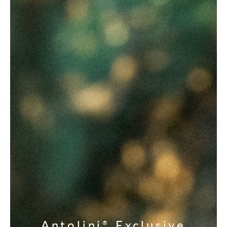
Antolini
Exclusive
®