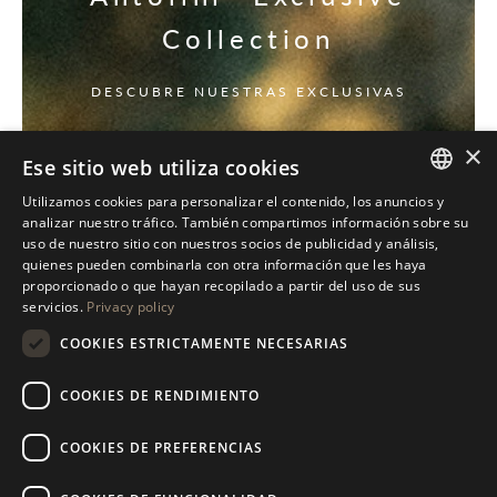
Collection
DESCUBRE NUESTRAS EXCLUSIVAS
×
Ese sitio web utiliza cookies
Utilizamos cookies para personalizar el contenido, los anuncios y
ITALIAN
analizar nuestro tráfico. También compartimos información sobre su
uso de nuestro sitio con nuestros socios de publicidad y análisis,
ENGLISH
quienes pueden combinarla con otra información que les haya
proporcionado o que hayan recopilado a partir del uso de sus
SPANISH
servicios.
Privacy policy
GERMAN
COOKIES ESTRICTAMENTE NECESARIAS
RUSSIAN
COOKIES DE RENDIMIENTO
FRENCH
COOKIES DE PREFERENCIAS