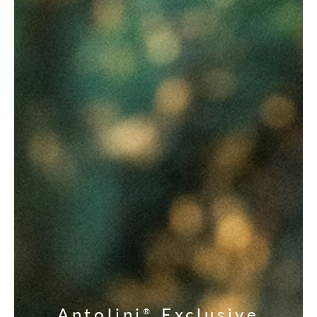
Antolini
Exclusive
®