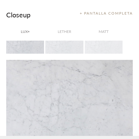
Closeup
+ PANTALLA COMPLETA
LUX
LETHER
MATT
®