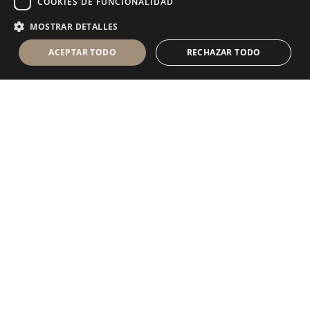
COOKIES DE FUNCIONALIDAD
MOSTRAR DETALLES
ACEPTAR TODO
RECHAZAR TODO
Antolini Luigi
& C. S.p.a.
®
sociedad de derecho italiano con
DOMICILIO SOCIAL
en Via Napoleone, 6
37015 Sant’Ambrogio di Valpolicella
VERONA
Registro mercantil de Verona
NIF-CIF - IT 0044809 023 3