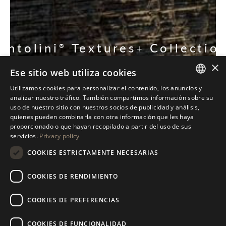
Antolini
Textures
Collectio
®
+
×
Ese sitio web utiliza cookies
DESCUBRE NUESTRA COLECCIÓN
Utilizamos cookies para personalizar el contenido, los anuncios y
ITALIAN
analizar nuestro tráfico. También compartimos información sobre su
uso de nuestro sitio con nuestros socios de publicidad y análisis,
ENGLISH
quienes pueden combinarla con otra información que les haya
proporcionado o que hayan recopilado a partir del uso de sus
SPANISH
servicios.
Privacy policy
GERMAN
COOKIES ESTRICTAMENTE NECESARIAS
RUSSIAN
COOKIES DE RENDIMIENTO
FRENCH
COOKIES DE PREFERENCIAS
COOKIES DE FUNCIONALIDAD