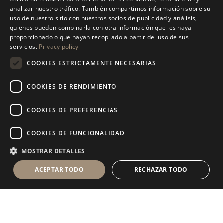
ITALIAN
analizar nuestro tráfico. También compartimos información sobre su
DESCUBRE NUESTRA COLECCIÓN
uso de nuestro sitio con nuestros socios de publicidad y análisis,
ENGLISH
quienes pueden combinarla con otra información que les haya
proporcionado o que hayan recopilado a partir del uso de sus
SPANISH
servicios.
Privacy policy
GERMAN
COOKIES ESTRICTAMENTE NECESARIAS
RUSSIAN
COOKIES DE RENDIMIENTO
FRENCH
COOKIES DE PREFERENCIAS
COOKIES DE FUNCIONALIDAD
MOSTRAR DETALLES
ACEPTAR TODO
RECHAZAR TODO