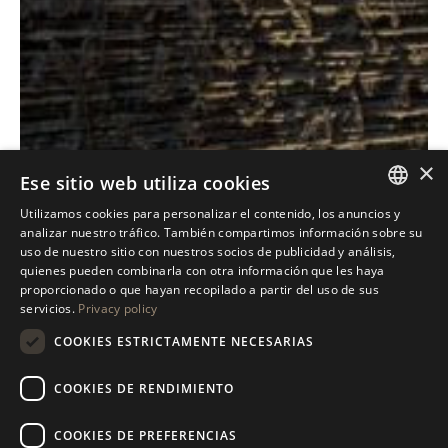
×
Ese sitio web utiliza cookies
Utilizamos cookies para personalizar el contenido, los anuncios y
Antolini
Textures
Collectio
®
+
ITALIAN
analizar nuestro tráfico. También compartimos información sobre su
uso de nuestro sitio con nuestros socios de publicidad y análisis,
ENGLISH
quienes pueden combinarla con otra información que les haya
DESCUBRE NUESTRA COLECCIÓN
proporcionado o que hayan recopilado a partir del uso de sus
SPANISH
servicios.
Privacy policy
GERMAN
COOKIES ESTRICTAMENTE NECESARIAS
RUSSIAN
COOKIES DE RENDIMIENTO
FRENCH
COOKIES DE PREFERENCIAS