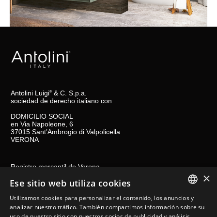
Antolini Luigi
& C. S.p.a.
®
sociedad de derecho italiano con
DOMICILIO SOCIAL
en Via Napoleone, 6
37015 Sant’Ambrogio di Valpolicella
VERONA
Registro mercantil de Verona
×
NIF-CIF - IT 0044809 023 3
Ese sitio web utiliza cookies
REA - VR-139580 del 10 de julio de 1974
Capital social 6 565 260 € íntegramente desembolsado
Utilizamos cookies para personalizar el contenido, los anuncios y
ITALIAN
Correo electrónico certificado
al.spa@pec.antolini.it
analizar nuestro tráfico. También compartimos información sobre su
uso de nuestro sitio con nuestros socios de publicidad y análisis,