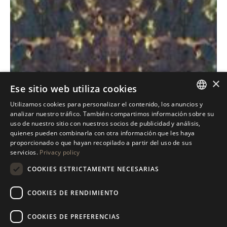
×
Ese sitio web utiliza cookies
Utilizamos cookies para personalizar el contenido, los anuncios y
ITALIAN
analizar nuestro tráfico. También compartimos información sobre su
uso de nuestro sitio con nuestros socios de publicidad y análisis,
ENGLISH
quienes pueden combinarla con otra información que les haya
proporcionado o que hayan recopilado a partir del uso de sus
Antolini
Alluminate
SPANISH
®
servicios.
Privacy policy
GERMAN
Collection
COOKIES ESTRICTAMENTE NECESARIAS
RUSSIAN
DESCUBRE NUESTRA COLECCIÓN
COOKIES DE RENDIMIENTO
FRENCH
COOKIES DE PREFERENCIAS