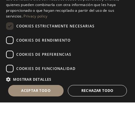
ENGLISH
quienes pueden combinarla con otra información que les haya
proporcionado o que hayan recopilado a partir del uso de sus
SPANISH
servicios.
Privacy policy
GERMAN
COOKIES ESTRICTAMENTE NECESARIAS
RUSSIAN
COOKIES DE RENDIMIENTO
FRENCH
COOKIES DE PREFERENCIAS
COOKIES DE FUNCIONALIDAD
MOSTRAR DETALLES
ACEPTAR TODO
RECHAZAR TODO
Antolini Luigi
& C. S.p.a.
®
sociedad de derecho italiano con