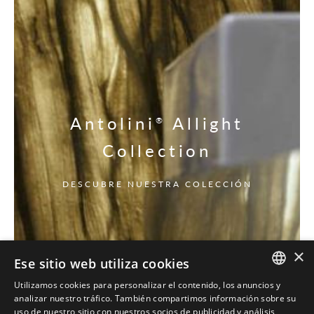
Antolini
Allight
®
Collection
DESCUBRE NUESTRA COLECCIÓN
×
Ese sitio web utiliza cookies
Utilizamos cookies para personalizar el contenido, los anuncios y
ITALIAN
analizar nuestro tráfico. También compartimos información sobre su
uso de nuestro sitio con nuestros socios de publicidad y análisis,