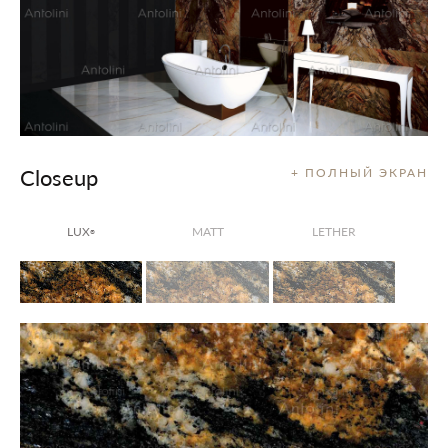
Closeup
+ ПОЛНЫЙ ЭКРАН
LUX
MATT
LETHER
®