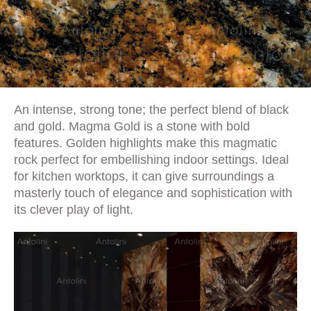
An intense, strong tone; the perfect blend of black
and gold. Magma Gold is a stone with bold
features. Golden highlights make this magmatic
rock perfect for embellishing indoor settings. Ideal
for kitchen worktops, it can give surroundings a
masterly touch of elegance and sophistication with
its clever play of light.