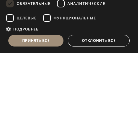
ОБЯЗАТЕЛЬНЫЕ
АНАЛИТИЧЕСКИЕ
FRENCH
ЦЕЛЕВЫЕ
ФУНКЦИОНАЛЬНЫЕ
ПОДРОБНЕЕ
ПРИНЯТЬ ВСЕ
ОТКЛОНИТЬ ВСЕ
Antolini Luigi
& C. S.p.a.
®
Компания, осуществляющая деятельность согласно
законодательству Италии
ЮРИДИЧЕСКИЙ АДРЕС
in Via Napoleone, 6
37015 Sant’Ambrogio di Valpolicella
VERONA