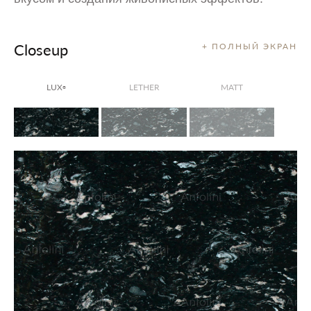
Closeup
+ ПОЛНЫЙ ЭКРАН
LUX
LETHER
MATT
®