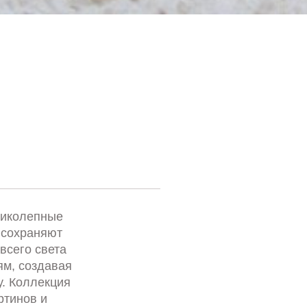
ликолепные
 сохраняют
всего света
м, создавая
. Коллекция
ртинов и