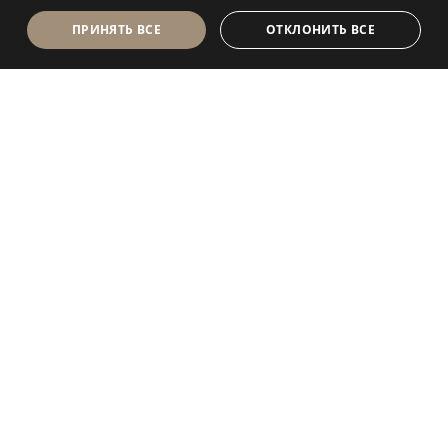
ПРИНЯТЬ ВСЕ
ОТКЛОНИТЬ ВСЕ
Antolini Luigi
& C. S.p.a.
®
Компания, осуществляющая деятельность согласно
законодательству Италии
ЮРИДИЧЕСКИЙ АДРЕС
in Via Napoleone, 6
37015 Sant’Ambrogio di Valpolicella
VERONA
Регистр юридических лиц Вероны
P.IVA / VAT (Номер плательщика НДС) - IT 0044809
023 3
REA - VR-139580 от 10 июля 1974 г.
Уставный капитал € 6 565 260 полностью внесенный
Электронный адрес P.E.C.
al.spa@pec.antolini.it