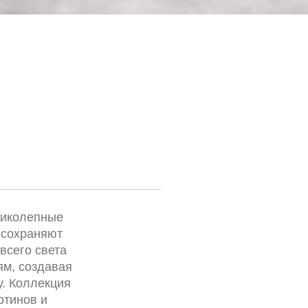
ликолепные
 сохраняют
всего света
м, создавая
. Коллекция
ртинов и