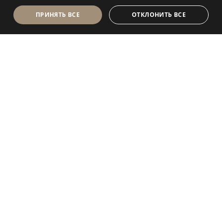
ПРИНЯТЬ ВСЕ
ОТКЛОНИТЬ ВСЕ
Antolini Luigi
& C. S.p.a.
®
Компания, осуществляющая деятельность согласно
законодательству Италии
ЮРИДИЧЕСКИЙ АДРЕС
in Via Napoleone, 6
37015 Sant’Ambrogio di Valpolicella
VERONA
Регистр юридических лиц Вероны
P.IVA / VAT (Номер плательщика НДС) - IT 0044809
023 3
REA - VR-139580 от 10 июля 1974 г.
Уставный капитал € 6 565 260 полностью внесенный
Электронный адрес P.E.C.
al.spa@pec.antolini.it