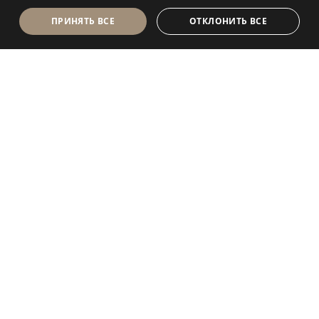
ПРИНЯТЬ ВСЕ
ОТКЛОНИТЬ ВСЕ
Antolini Luigi
& C. S.p.a.
®
Компания, осуществляющая деятельность согласно
законодательству Италии
ЮРИДИЧЕСКИЙ АДРЕС
in Via Napoleone, 6
37015 Sant’Ambrogio di Valpolicella
VERONA
Регистр юридических лиц Вероны
P.IVA / VAT (Номер плательщика НДС) - IT 0044809
023 3
REA - VR-139580 от 10 июля 1974 г.
Уставный капитал € 6 565 260 полностью внесенный
Электронный адрес P.E.C.
al.spa@pec.antolini.it