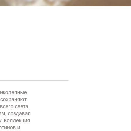
ликолепные
 сохраняют
всего света
м, создавая
. Коллекция
ртинов и