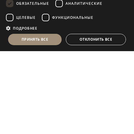
ОБЯЗАТЕЛЬНЫЕ
АНАЛИТИЧЕСКИЕ
FRENCH
ЦЕЛЕВЫЕ
ФУНКЦИОНАЛЬНЫЕ
ПОДРОБНЕЕ
ПРИНЯТЬ ВСЕ
ОТКЛОНИТЬ ВСЕ
Antolini Luigi
& C. S.p.a.
®
Компания, осуществляющая деятельность согласно
законодательству Италии
ЮРИДИЧЕСКИЙ АДРЕС
in Via Napoleone, 6
37015 Sant’Ambrogio di Valpolicella
VERONA