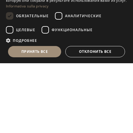
которую они собрали в результате использования вами их услуг.
Informativa sulla privacy
RUSSIAN
ОБЯЗАТЕЛЬНЫЕ
АНАЛИТИЧЕСКИЕ
FRENCH
ЦЕЛЕВЫЕ
ФУНКЦИОНАЛЬНЫЕ
ПОДРОБНЕЕ
ПРИНЯТЬ ВСЕ
ОТКЛОНИТЬ ВСЕ
Antolini Luigi
& C. S.p.a.
®
Компания, осуществляющая деятельность согласно
законодательству Италии