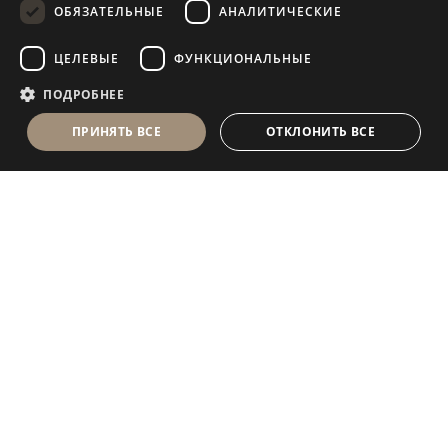
ОБЯЗАТЕЛЬНЫЕ
АНАЛИТИЧЕСКИЕ
FRENCH
ЦЕЛЕВЫЕ
ФУНКЦИОНАЛЬНЫЕ
ПОДРОБНЕЕ
ПРИНЯТЬ ВСЕ
ОТКЛОНИТЬ ВСЕ
Antolini Luigi
& C. S.p.a.
®
Компания, осуществляющая деятельность согласно
законодательству Италии
ЮРИДИЧЕСКИЙ АДРЕС
in Via Napoleone, 6
37015 Sant’Ambrogio di Valpolicella
VERONA